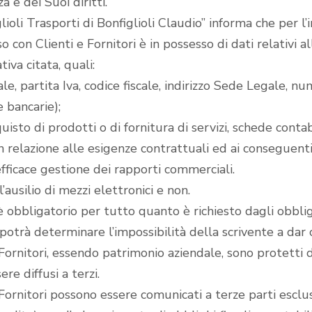
 e dei Suoi diritti.
lioli Trasporti di Bonfiglioli Claudio” informa che per l’
o con Clienti e Fornitori è in possesso di dati relativi al
va citata, quali:
ale, partita Iva, codice fiscale, indirizzo Sede Legale, n
 bancarie);
quisto di prodotti o di fornitura di servizi, schede contab
in relazione alle esigenze contrattuali ed ai conseguent
ficace gestione dei rapporti commerciali.
l’ausilio di mezzi elettronici e non.
 è obbligatorio per tutto quanto è richiesto dagli obbli
i potrà determinare l’impossibilità della scrivente a dar 
 e Fornitori, essendo patrimonio aziendale, sono protett
re diffusi a terzi.
 e Fornitori possono essere comunicati a terze parti es