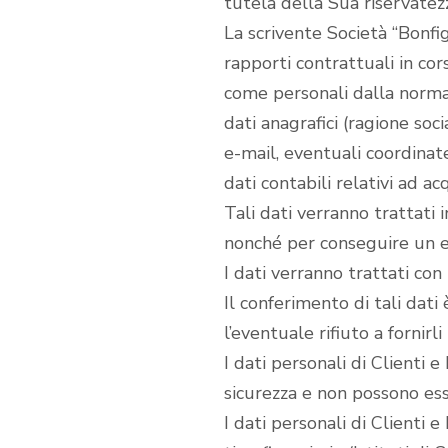
tutela della Sua riservatezza
La scrivente Società “Bonfig
rapporti contrattuali in cors
come personali dalla normati
dati anagrafici (ragione soci
e-mail, eventuali coordinate
dati contabili relativi ad ac
Tali dati verranno trattati 
nonché per conseguire un ef
I dati verranno trattati con 
Il conferimento di tali dati
l’eventuale rifiuto a fornirl
I dati personali di Clienti
sicurezza e non possono esse
I dati personali di Clienti